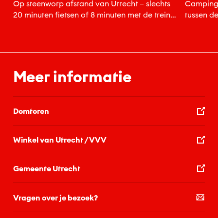
Op steenworp afstand van Utrecht – slechts
Camping D
20 minuten fietsen of 8 minuten met de trein–
tussen d
ligt een...
afstand v
Meer informatie
Domtoren
Winkel van Utrecht / VVV
Gemeente Utrecht
Vragen over je bezoek?