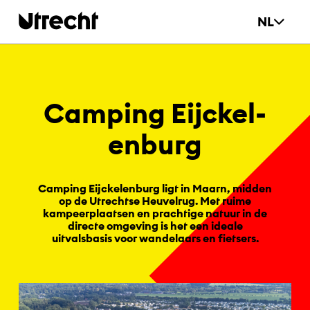
Ga naar hoofdinhoud
NL
Cam­ping Ei­j­ckel­
en­burg
Camping Eijckelenburg ligt in Maarn, midden
op de Utrechtse Heuvelrug. Met ruime
kampeerplaatsen en prachtige natuur in de
directe omgeving is het een ideale
uitvalsbasis voor wandelaars en fietsers.