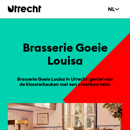
Ga naar hoofdinhoud
NL
Bras­se­rie Go­eie
Loui­sa
Brasserie Goeie Louisa in Utrecht: geniet van
de kloosterkeuken met een creatieve twist.