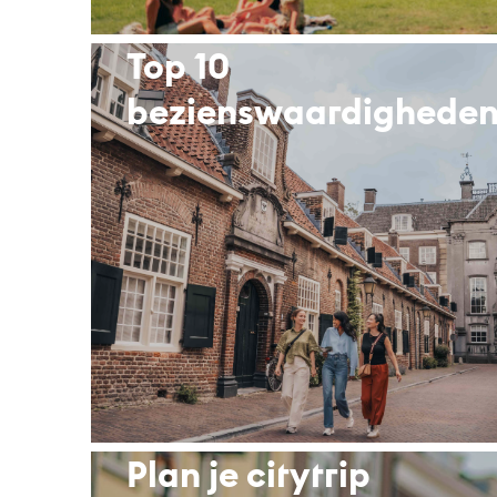
Top 10
bezienswaardighede
Plan je citytrip