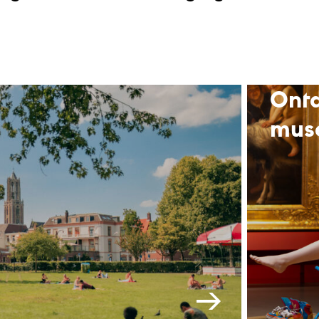
Ontd
mus