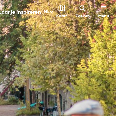
Laat je inspireren
NL
Menu
Kaart
Zoeken
 Utrecht