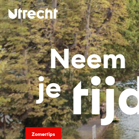
Ga naar hoofdinhoud
Neem je 
Zomertips