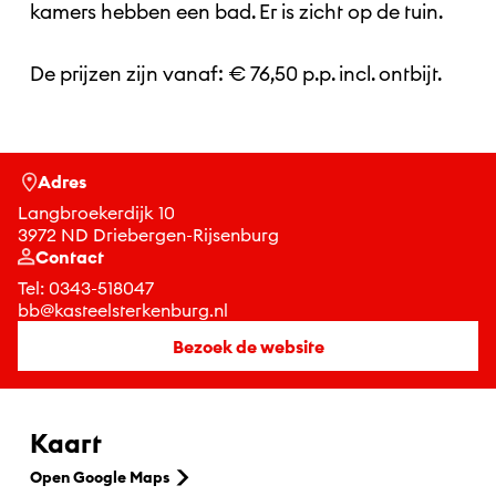
kamers hebben een bad. Er is zicht op de tuin.
De prijzen zijn vanaf: € 76,50 p.p. incl. ontbijt.
Adres
Langbroekerdijk 10
3972 ND Driebergen-Rijsenburg
Contact
Tel:
0343-518047
bb@kasteelsterkenburg.nl
Bezoek de website
Kaart
Open Google Maps