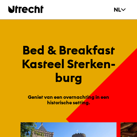
Ga naar hoofdinhoud
NL
Bed & Bre­ak­fast
Kas­teel Ster­ken­
burg
Geniet van een overnachting in een
historische setting.