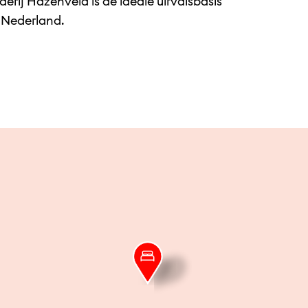
derij Hazenveld is de ideale uitvalsbasis
n Nederland.