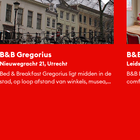
B&B Gregorius
B&B
Nieuwegracht 21, Utrecht
Leid
Bed & Breakfast Gregorius ligt midden in de
B&B 
stad, op loop afstand van winkels, musea,
comf
horeca en culturele...
rand 