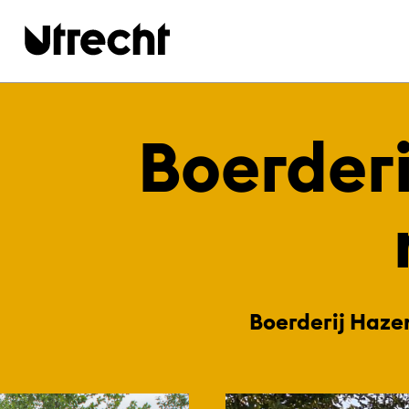
Ga naar hoofdinhoud
Bo­er­der
Boerderij Haze