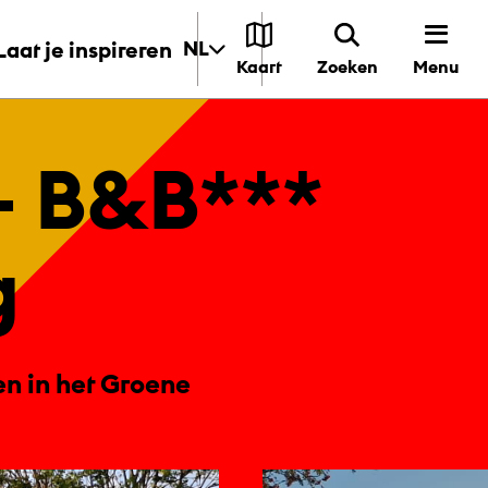
Laat je inspireren
NL
Menu
Kaart
Zoeken
d - B&B***
g
n in het Groene