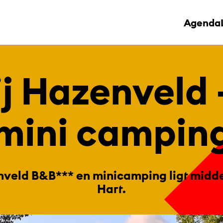
Agenda
ij Ha­zen­vel
mini cam­pin
nveld B&B*** en minicamping ligt midde
Hart.