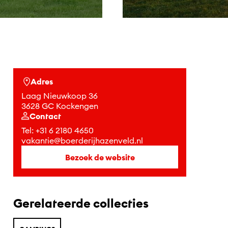
Adres
Laag Nieuwkoop 36
3628 GC Kockengen
Contact
Tel:
+31 6 2180 4650
vakantie@boerderijhazenveld.nl
Bezoek de website
Gerelateerde collecties