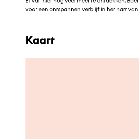
Er valt hier nog veel meer te ontdekken. Boer
voor een ontspannen verblijf in het hart va
Kaart
Ga naar hoofdinhoud