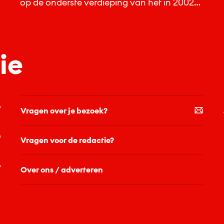
op de onderste verdieping van het in 2002
geheel restaureerde kasteel in Houten...
ie
Vragen over je bezoek?
Vragen voor de redactie?
Over ons / adverteren