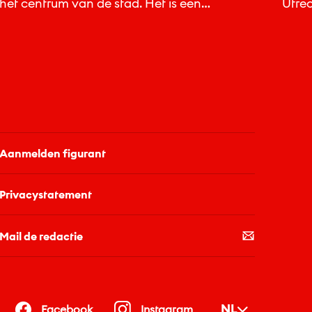
het centrum van de stad. Het is een
Utrec
huiskamer in...
fiets
Aanmelden figurant
Privacystatement
Mail de redactie
NL
Facebook
Instagram