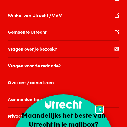
Winkel van Utrecht / VVV
Gemeente Utrecht
Vragen over je bezoek?
Vragen voor de redactie?
Over ons / adverteren
Aanmelden figurant
X
Maandelijks het beste van
Privacystatement
Utrecht in je mailbox?