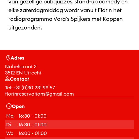
van gezellige pubquizzes, stand-up comedy en
elke zaterdagmiddag wordt vanuit Florin het
radioprogramma Vara's Spijkers met Koppen
uitgezonden.
Adres
Nobelstraat 2
3512 EN Utrecht
Contact
Tel:
+31 (0)30 231 99 57
florinreservations@gmail.com
Open
Ma
16:30 - 01:00
Di
16:30 - 01:00
Wo
16:00 - 01:00