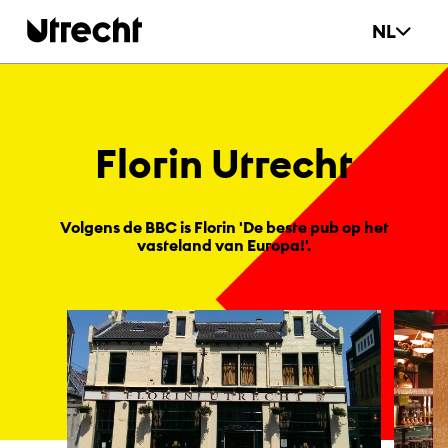
Ga naar hoofdinhoud
NL
Flo­rin Ut­recht
Volgens de BBC is Florin 'De beste pub op het
vasteland van Europa!'.