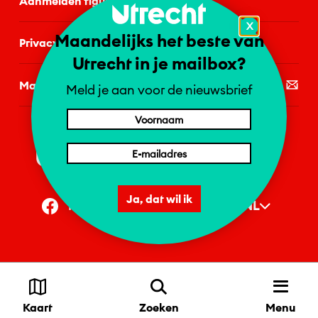
Aanmelden figurant
X
Maandelijks het beste van
Privacystatement
Utrecht in je mailbox?
Mail de redactie
Meld je aan voor de nieuwsbrief
Ja, dat wil ik
NL
Facebook
Instagram
1 = NL | 2 = DE | 4 = EN
Privacyvoorkeuren
Copyright
2026
Utrecht & Partners
Menu
Kaart
Zoeken