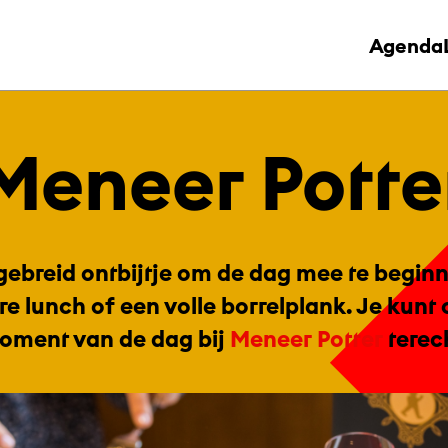
Agenda
Me­neer Pot­te
gebreid ontbijtje om de dag mee te begin
re lunch of een volle borrelplank. Je kunt 
oment van de dag bij
Meneer Potter
terec