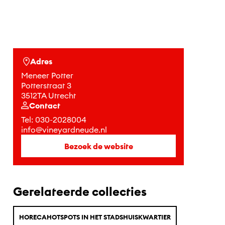
Adres
Meneer Potter
Potterstraat 3
3512TA Utrecht
Contact
Tel:
030-2028004
info@vineyardneude.nl
Bezoek de website
Gerelateerde collecties
HORECAHOTSPOTS IN HET STADSHUISKWARTIER