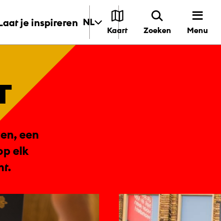
Laat je inspireren
NL
Menu
Kaart
Zoeken
r
nen, een
op elk
ht.