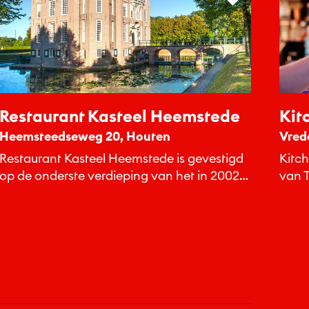
Restaurant Kasteel Heemstede
Kit
Heemsteedseweg 20, Houten
Vred
Restaurant Kasteel Heemstede is gevestigd
Kitch
op de onderste verdieping van het in 2002
van T
geheel restaureerde kasteel in Houten...
ontmo
en H