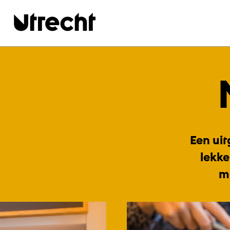
Ga naar hoofdinhoud
Een uit
lekke
m