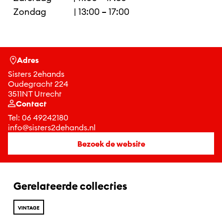
Zondag | 13:00 – 17:00
Adres
Sisters 2ehands
Oudegracht 224
3511NT Utrecht
Contact
Tel:
06 49242180
info@sisters2dehands.nl
Bezoek de website
Gerelateerde collecties
VINTAGE