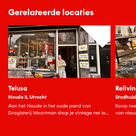
Gerelateerde locaties
Telusa
Relivi
Neude 3, Utrecht
Stadhuis
Aan het Neude in het oude pand van
Koop twe
Drogisterij Woortman shop je vintage net iets
van nieu
anders.