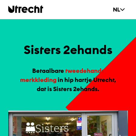
Ga naar hoofdinhoud
NL
Sis­ters 2e­hands
Betaalbare
tweedehands
merkkleding
in hip hartje Utrecht,
dat is Sisters 2ehands.