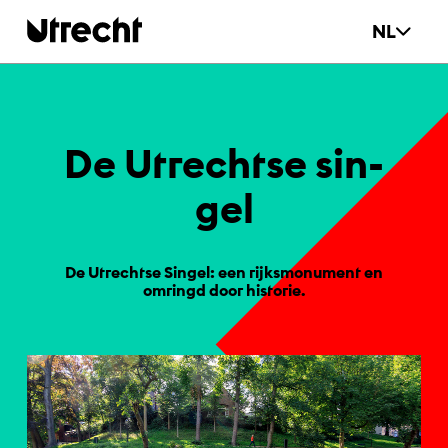
Ga naar hoofdinhoud
NL
De Ut­recht­se sin­
gel
De Utrechtse Singel: een rijksmonument en
omringd door historie.