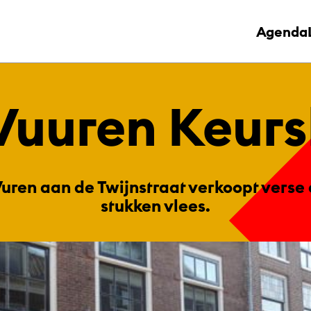
Agenda
u­uren Keurs­
uren aan de Twijnstraat verkoopt verse
stukken vlees.