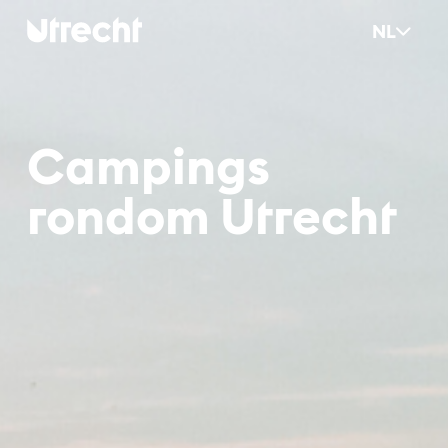
Ga naar hoofdinhoud
NL
Cam­pings
ron­dom Ut­recht