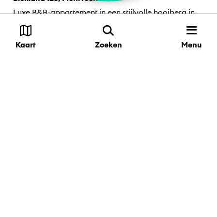
Luxe B&B-appartement in een stijlvolle hooiberg in
Polsbroek. Met wellness, rust, uitzicht en ontbijtmand.
Beleef het Groene Hart...
Menu
Kaart
Zoeken
Camping Fort Everdingen
Noodweg 2, Everdingen
Slapen op het terrein van Fort Everdingen, wie wil dat
nou niet?