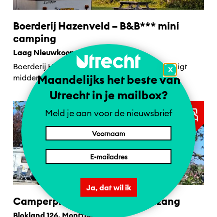
Boerderij Hazenveld – B&B*** mini
camping
Laag Nieuwkoop 36, Kockengen
Boerderij Hazenveld B&B*** en minicamping ligt
X
Maandelijks het beste van
midden in het Groene Hart.
Utrecht in je mailbox?
Meld je aan voor de nieuwsbrief
Ja, dat wil ik
Camperplaats Nieuw Vogelenzang
1 = NL | 2 = DE | 4 = EN
Blokland 126, Montfoort