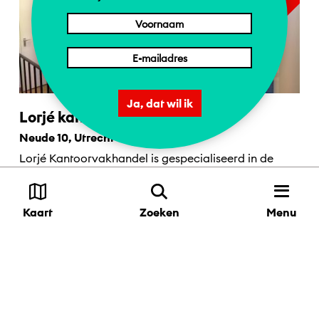
Ja, dat wil ik
Lorjé kantoorvakhandel
1 = NL | 2 = DE | 4 = EN
Neude 10, Utrecht
Lorjé Kantoorvakhandel is gespecialiseerd in de
verkoop van kantoorartikelen.
Menu
Kaart
Zoeken