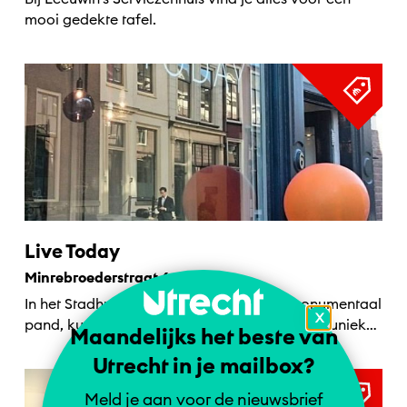
mooi gedekte tafel.
Live Today
Minrebroederstraat 6, Utrecht
In het Stadhuiskwartier, in een prachtig monumentaal
X
pand, kun je kennis maken met bijzondere en unieke
Maandelijks het beste van
meubels en...
Utrecht in je mailbox?
Meld je aan voor de nieuwsbrief