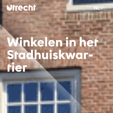
Ga naar hoofdinhoud
NL
Win­ke­len in het
Stad­huisk­war­
tier