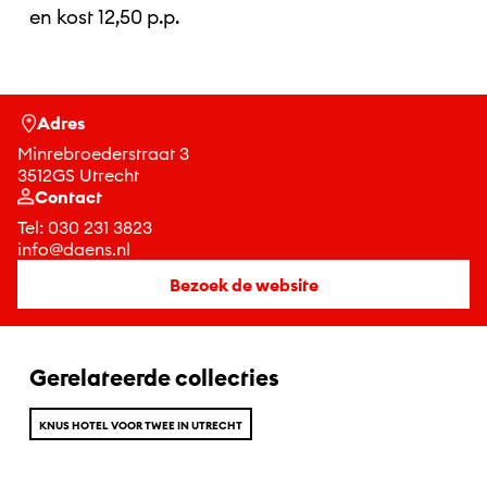
en kost 12,50 p.p.
Adres
Minrebroederstraat 3
3512GS Utrecht
Contact
Tel:
030 231 3823
info@daens.nl
Bezoek de website
Gerelateerde collecties
KNUS HOTEL VOOR TWEE IN UTRECHT