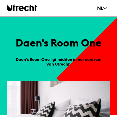
Ga naar hoofdinhoud
NL
Da­e­n's Room One
Daen's Room One ligt midden in het centrum
van Utrecht.