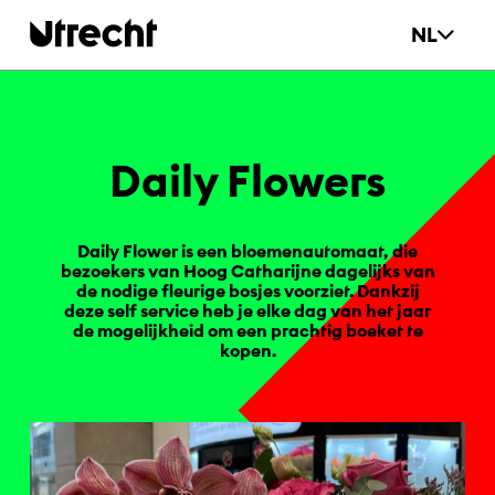
Ga naar hoofdinhoud
NL
Dai­ly Flowers
Daily Flower is een bloemenautomaat, die
bezoekers van Hoog Catharijne dagelijks van
de nodige fleurige bosjes voorziet. Dankzij
deze self service heb je elke dag van het jaar
de mogelijkheid om een prachtig boeket te
kopen.