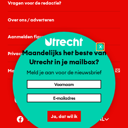
Vragen voor de redactie?
Over ons / adverteren
Aanmelden figurant
X
Maandelijks het beste van
Privacystatement
Utrecht in je mailbox?
Mail de redactie
Meld je aan voor de nieuwsbrief
Ja, dat wil ik
NL
Facebook
Instagram
1 = NL | 2 = DE | 4 = EN