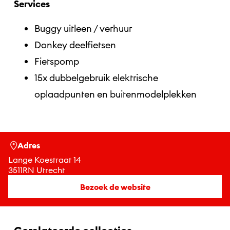
Services
Buggy uitleen / verhuur
Donkey deelfietsen
Fietspomp
15x dubbelgebruik elektrische
oplaadpunten en buitenmodelplekken
Adres
Lange Koestraat 14
3511RN Utrecht
Bezoek de website