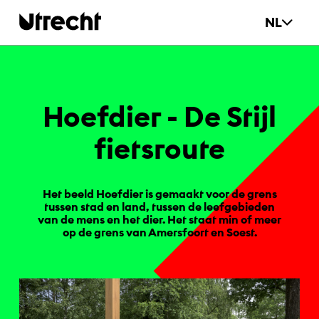
Ga naar hoofdinhoud
NL
Hoef­dier - De Sti­jl
fiets­rou­te
Het beeld Hoefdier is gemaakt voor de grens
tussen stad en land, tussen de leefgebieden
van de mens en het dier. Het staat min of meer
op de grens van Amersfoort en Soest.