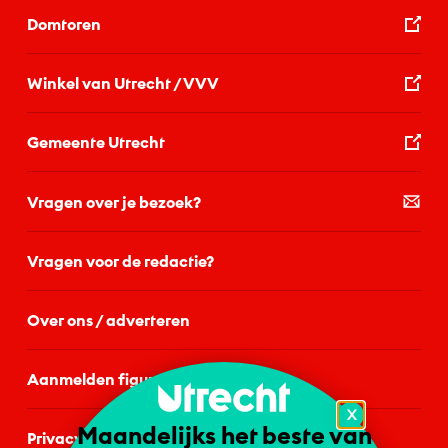
Domtoren
Winkel van Utrecht / VVV
Gemeente Utrecht
Vragen over je bezoek?
Vragen voor de redactie?
Over ons / adverteren
Aanmelden figurant
X
Maandelijks het beste van
Privacystatement