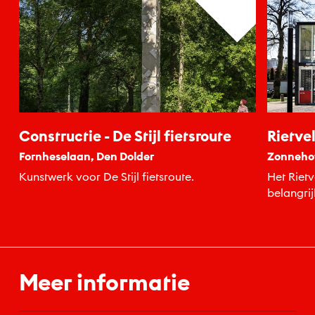
Constructie - De Stijl fietsroute
Rietve
Fornheselaan, Den Dolder
Zonnehof
Kunstwerk voor De Stijl fietsroute.
Het Rietv
belangrij
Gerrit Ri
Meer informatie