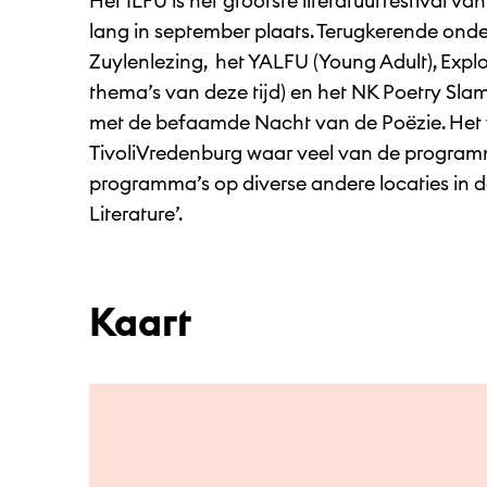
Het ILFU is het grootste literatuurfestival v
lang in september plaats. Terugkerende onder
Zuylenlezing, het YALFU (Young Adult), Explor
thema’s van deze tijd) en het NK Poetry Slam.
met de befaamde Nacht van de Poëzie. Het fe
TivoliVredenburg waar veel van de programm
programma’s op diverse andere locaties in d
Literature’.
Kaart
Ga naar hoofdinhoud