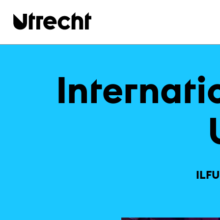
Ga naar hoofdinhoud
In­ter­na­ti
ILFU