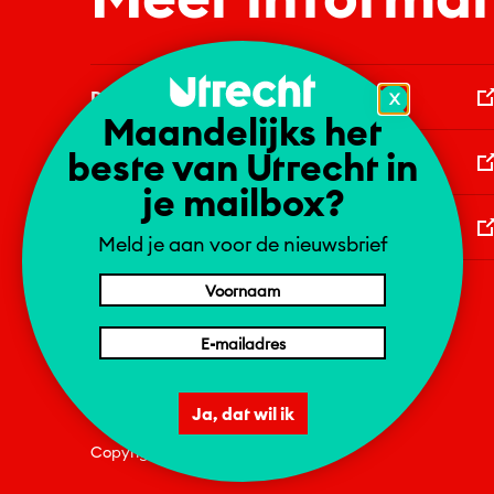
Domtoren
X
Maandelijks het
beste van Utrecht in
Winkel van Utrecht / VVV
je mailbox?
Gemeente Utrecht
Meld je aan voor de nieuwsbrief
Ja, dat wil ik
1 = NL | 2 = DE | 4 = EN
Copyright
2026
Utrecht & Partners