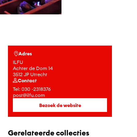
Adres
ILFU
Achter de Dom 14
3512 JP Utrecht
Contact
Tel:
030 -2318376
post@ilfu.com
Bezoek de website
Gerelateerde collecties