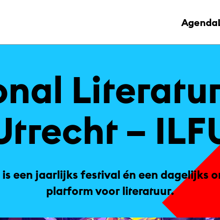
Agenda
o­nal Li­te­ra­tu­
Ut­recht – ILF
 is een jaarlijks festival én een dagelijks o
platform voor literatuur.