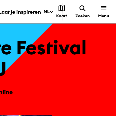
Laat je inspireren
NL
Menu
Kaart
Zoeken
re Fes­ti­val
U
nline