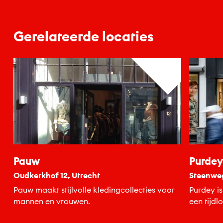
Gerelateerde locaties
Pauw
Purdey
Oudkerkhof 12, Utrecht
Steenweg
Pauw maakt stijlvolle kledingcollecties voor
Purdey i
mannen en vrouwen.
een tijdl