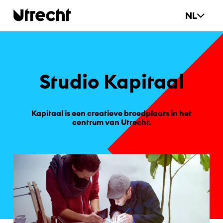
Ga naar hoofdinhoud
NL
Stu­dio Ka­pitaal
Kapitaal is een creatieve broedplaats in het
centrum van Utrecht.