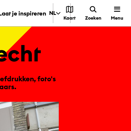
Laat je inspireren
NL
Menu
Kaart
Zoeken
recht
eefdrukken, foto's
aars.