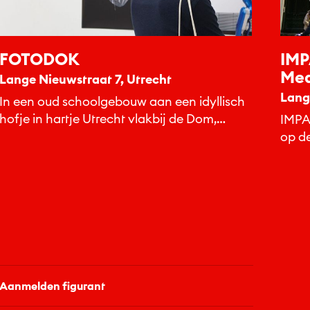
FOTODOK
IMP
Med
Lange Nieuwstraat 7, Utrecht
Lang
In een oud schoolgebouw aan een idyllisch
hofje in hartje Utrecht vlakbij de Dom,
IMPAK
organiseert FOTODOK
op d
fototentoonstellingen, lezingen,...
innov
Aanmelden figurant