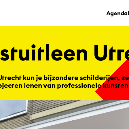
Agenda
t­uit­le­en Ut­
Utrecht kun je bijzondere schilderijen, z
bjecten lenen van professionele kunsten