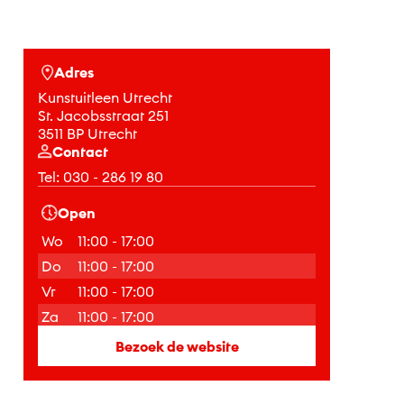
Adres
Kunstuitleen Utrecht
St. Jacobsstraat 251
3511 BP Utrecht
Contact
Tel:
030 - 286 19 80
Open
Wo
11:00 - 17:00
Do
11:00 - 17:00
Vr
11:00 - 17:00
Za
11:00 - 17:00
Bezoek de website