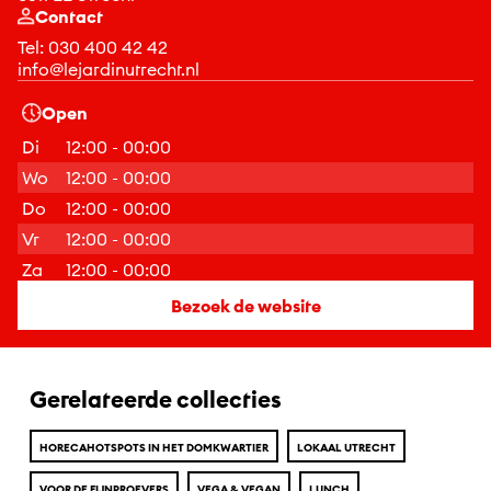
Contact
Tel:
030 400 42 42
info@lejardinutrecht.nl
Open
Di
12:00 - 00:00
Wo
12:00 - 00:00
Do
12:00 - 00:00
Vr
12:00 - 00:00
Za
12:00 - 00:00
Bezoek de website
Gerelateerde collecties
HORECAHOTSPOTS IN HET DOMKWARTIER
LOKAAL UTRECHT
VOOR DE FIJNPROEVERS
VEGA & VEGAN
LUNCH