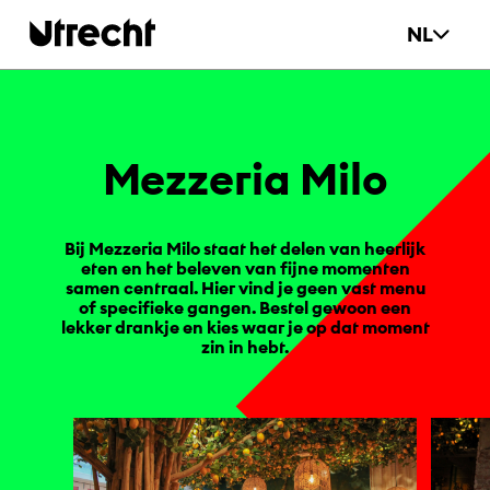
Ga naar hoofdinhoud
NL
Mez­ze­ria Milo
Bij Mezzeria Milo staat het delen van heerlijk
eten en het beleven van fijne momenten
samen centraal. Hier vind je geen vast menu
of specifieke gangen. Bestel gewoon een
lekker drankje en kies waar je op dat moment
zin in hebt.