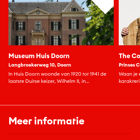
Museum Huis Doorn
The Co
Langbroekerweg 10, Doorn
Prinses C
In Huis Doorn woonde van 1920 tot 1941 de
Waan je e
laatste Duitse keizer, Wilhelm II, in
karakteri
ballingschap.
binnenloo
Meer informatie