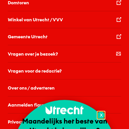
Domtoren
Winkel van Utrecht / VVV
Gemeente Utrecht
Vragen over je bezoek?
Vragen voor de redactie?
Over ons / adverteren
Aanmelden figurant
X
Maandelijks het beste van
Privacystatement