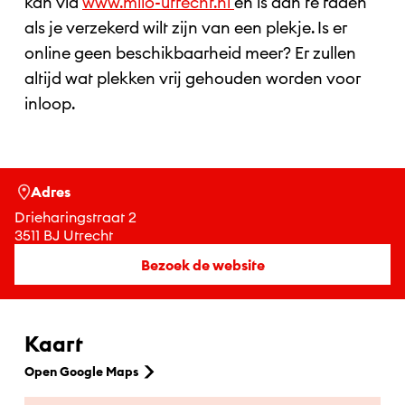
kan via
www.milo-utrecht.nl
en is aan te raden
als je verzekerd wilt zijn van een plekje. Is er
online geen beschikbaarheid meer? Er zullen
altijd wat plekken vrij gehouden worden voor
inloop.
Adres
Drieharingstraat 2
3511 BJ Utrecht
Bezoek de website
Kaart
Open Google Maps