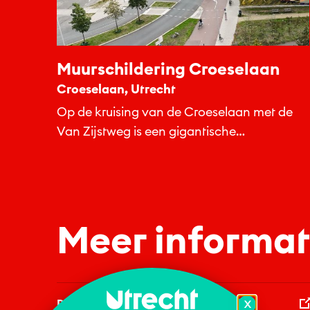
Muurschildering Croeselaan
Croeselaan, Utrecht
Op de kruising van de Croeselaan met de
Van Zijstweg is een gigantische
muurschildering van 190 vierkante meter...
Meer informat
Domtoren
X