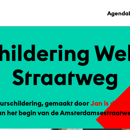
Agenda
hil­de­ring W
Straat­weg
urschildering, gemaakt door
Jan is de M
an het begin van de Amsterdamsestraatwe