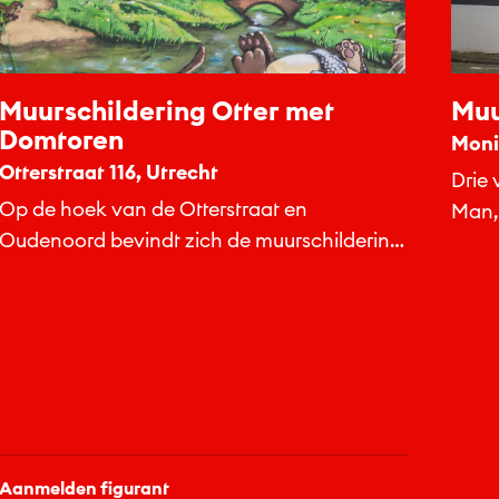
Muurschildering Otter met
Muu
Domtoren
Moni
Otterstraat 116, Utrecht
Drie 
Op de hoek van de Otterstraat en
Man,
Oudenoord bevindt zich de muurschildering
deze 
van De Verfdokter.
Aanmelden figurant