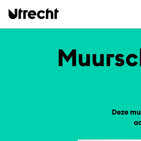
Ga naar hoofdinhoud
Mu­ur­sc
Deze mu
a