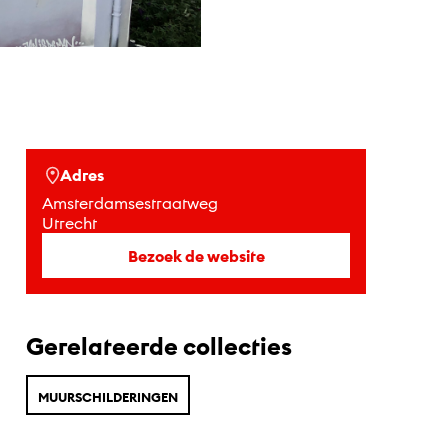
Adres
Amsterdamsestraatweg
Utrecht
Bezoek de website
Gerelateerde collecties
MUURSCHILDERINGEN