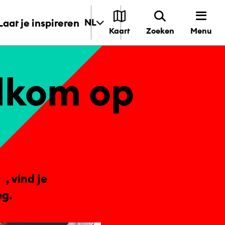
Laat je inspireren
NL
Menu
Kaart
Zoeken
el­kom op
an
, vind je
g.