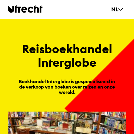
Ga naar hoofdinhoud
NL
Reis­bo­ek­han­del
In­ter­glo­be
Boekhandel Interglobe is gespecialiseerd in
de verkoop van boeken over reizen en onze
wereld.