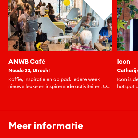
ANWB Café
Icon
Neude 23, Utrecht
Catharij
Koffie, inspiratie en op pad. Iedere week
Icon is d
nieuwe leuke en inspirerende activiteiten! Of
hotspot d
kom binnen voor een heerlijke...
Meer informatie