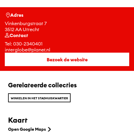
Adres
Vinkenburgstraat 7
3512 AA Utrecht
Contact
Tel:
030-2340401
interglobe@planet.nl
Bezoek de website
Gerelateerde collecties
WINKELEN IN HET STADHUISKWARTIER
Kaart
Open Google Maps