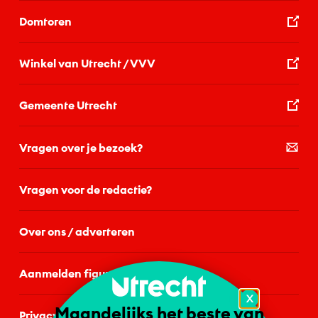
Domtoren
Winkel van Utrecht / VVV
Gemeente Utrecht
Vragen over je bezoek?
Vragen voor de redactie?
Over ons / adverteren
Aanmelden figurant
X
Maandelijks het beste van
Privacystatement