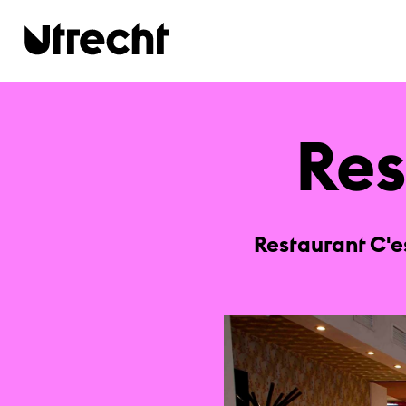
Ga naar hoofdinhoud
Re­
Restaurant C'es