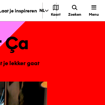
Laat je inspireren
NL
Menu
Kaart
Zoeken
t Ça
t je lekker gaat