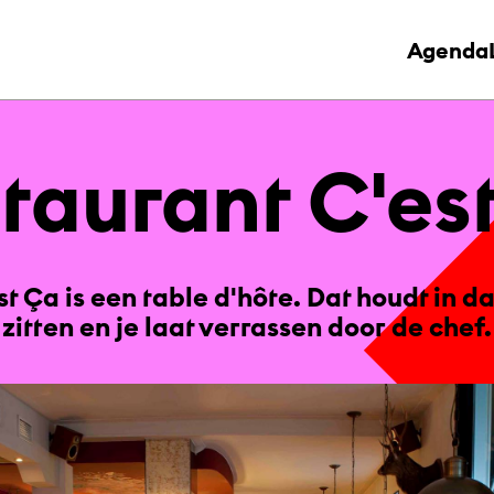
Agenda
stau­rant C'es
t Ça is een table d'hôte. Dat houdt in da
zitten en je laat verrassen door de chef.