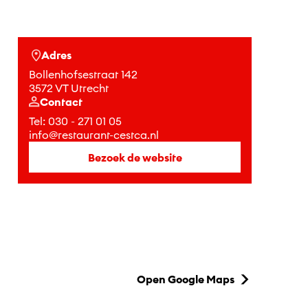
Adres
Bollenhofsestraat 142
3572 VT Utrecht
Contact
Tel:
030 - 271 01 05
info@restaurant-cestca.nl
Bezoek de website
Open Google Maps