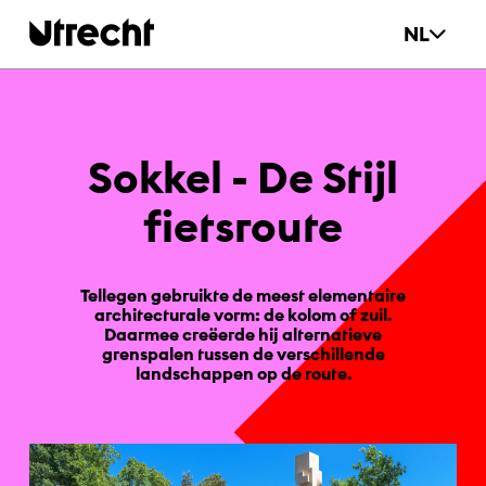
Ga naar hoofdinhoud
NL
Sok­kel - De Sti­jl
fiets­rou­te
Tellegen gebruikte de meest elementaire
architecturale vorm: de kolom of zuil.
Daarmee creëerde hij alternatieve
grenspalen tussen de verschillende
landschappen op de route.