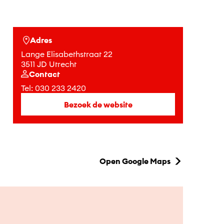
Adres
Lange Elisabethstraat 22
3511 JD Utrecht
Contact
Tel:
030 233 2420
Bezoek de website
Open Google Maps