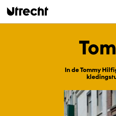
Ga naar hoofdinhoud
Tom­
In de Tommy Hilfi
kledingstu