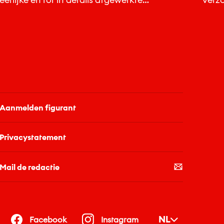
kledingcollectie.
lich
vega
Aanmelden figurant
Privacystatement
Mail de redactie
NL
Facebook
Instagram