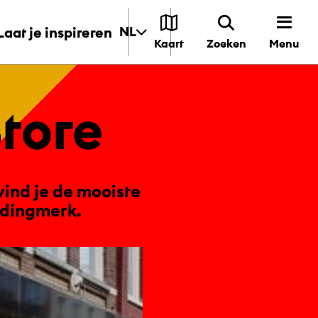
Laat je inspireren
NL
Menu
Kaart
Zoeken
Store
vind je de mooiste
ledingmerk.