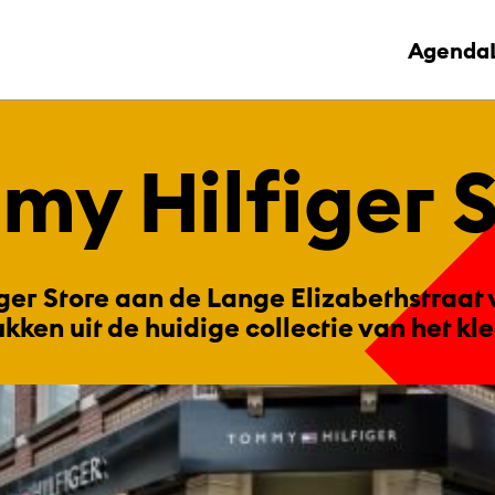
Agenda
my Hil­fi­ger 
ger Store aan de Lange Elizabethstraat 
kken uit de huidige collectie van het k