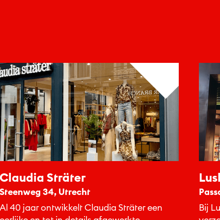
Claudia Sträter
Lus
Steenweg 34, Utrecht
Pass
Al 40 jaar ontwikkelt Claudia Sträter een
Bij L
eerlijke en tot in details afgewerkte
verzo