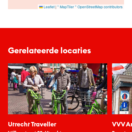
Leaflet
|
© MapTiler
© OpenStreetMap contributors
Gerelateerde locaties
Utrecht Traveller
VVV A