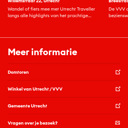
Willemstraat 22, Utrecht
Breestraa
Wandel of fiets mee met Utrecht Traveller
De VVV a
langs alle highlights van het prachtige
beziensw
middeleeuwse Utrecht. Een ervaren lokale...
stad Ame
Meer informatie
Domtoren
Winkel van Utrecht / VVV
Gemeente Utrecht
Vragen over je bezoek?