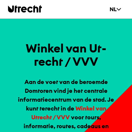
Ga naar hoofdinhoud
NL
Win­kel van Ut­
recht / VVV
Aan de voet van de beroemde
Domtoren vind je het centrale
informatiecentrum van de stad. Je
kunt terecht in de
Winkel van
Utrecht / VVV
voor tours,
informatie, routes, cadeaus en