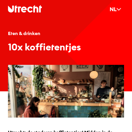
Ga naar hoofdinhoud
NL
Eten & drinken
10x kof­fietent­jes