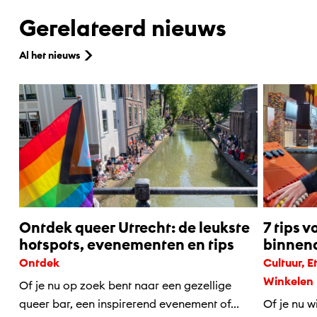
Gerelateerd nieuws
Al het nieuws
Ontdek queer Utrecht: de leukste
7 tips v
hotspots, evenementen en tips
binnena
Ontdek
Cultuur, Eten & drinken, Kids, Ontdek,
Winkelen
Of je nu op zoek bent naar een gezellige
queer bar, een inspirerend evenement of...
Of je nu w