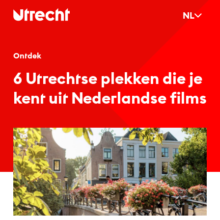
Ga naar hoofdinhoud
NL
Ontdek
6 Ut­recht­se plek­ken die je
kent uit Ne­der­land­se films