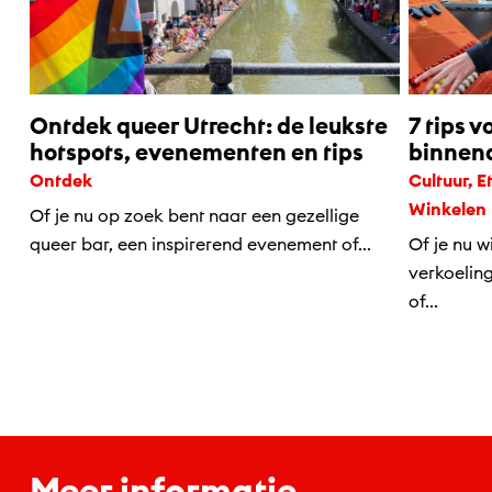
Ontdek queer Utrecht: de leukste
7 tips v
hotspots, evenementen en tips
binnena
Ontdek
Cultuur, Eten & drinken, Kids, Ontdek,
Winkelen
Of je nu op zoek bent naar een gezellige
queer bar, een inspirerend evenement of...
Of je nu w
verkoelin
of...
Meer informatie