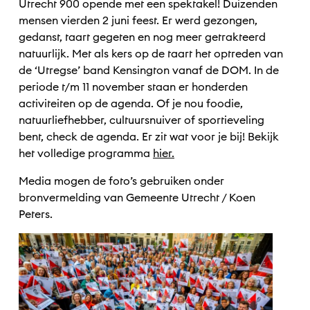
Utrecht 900 opende met een spektakel! Duizenden
mensen vierden 2 juni feest. Er werd gezongen,
gedanst, taart gegeten en nog meer getrakteerd
natuurlijk. Met als kers op de taart het optreden van
de ‘Utregse’ band Kensington vanaf de DOM. In de
periode t/m 11 november staan er honderden
activiteiten op de agenda. Of je nou foodie,
natuurliefhebber, cultuursnuiver of sportieveling
bent, check de agenda. Er zit wat voor je bij! Bekijk
het volledige programma
hier.
Media mogen de foto’s gebruiken onder
bronvermelding van Gemeente Utrecht / Koen
Peters.