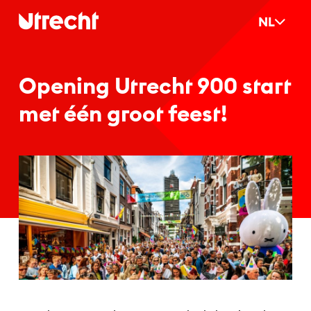
Ga naar hoofdinhoud
NL
Ope­ning Ut­recht 900 start
met één groot feest!