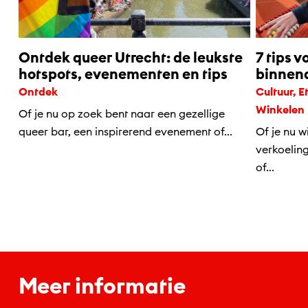
Ontdek queer Utrecht: de leukste
7 tips v
hotspots, evenementen en tips
binnena
Ontdek
Cultuur, Eten & drinken, Kids, Ontdek,
Winkelen
Of je nu op zoek bent naar een gezellige
queer bar, een inspirerend evenement of...
Of je nu w
verkoelin
of...
Meer informatie