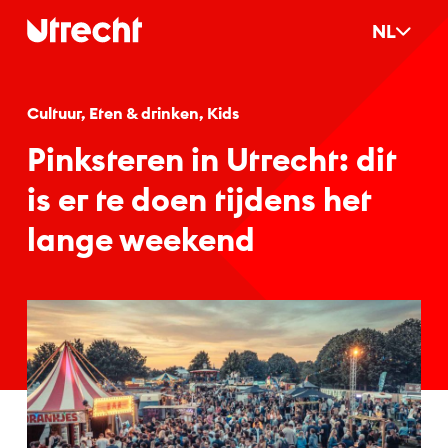
Ga naar hoofdinhoud
NL
Cultuur, Eten & drinken, Kids
Pinks­te­ren in Ut­recht: dit
is er te doen tij­dens het
lan­ge wee­kend