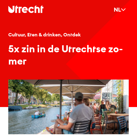
Ga naar hoofdinhoud
NL
Cultuur, Eten & drinken, Ontdek
5x zin in de Ut­recht­se zo­
mer