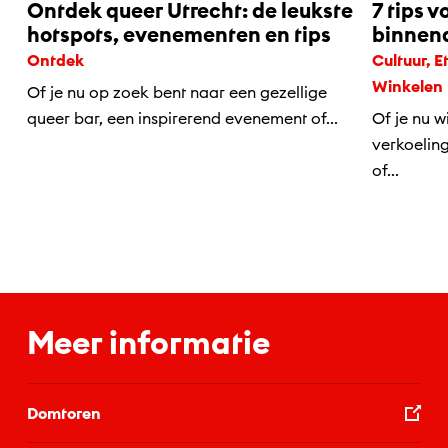
Ontdek queer Utrecht: de leukste
7 tips v
hotspots, evenementen en tips
binnena
Ontdek
Cultuur, Eten & drinken, Kids, Ontdek,
Winkelen
Of je nu op zoek bent naar een gezellige
queer bar, een inspirerend evenement of...
Of je nu w
verkoelin
of...
Meer informatie
Domtoren