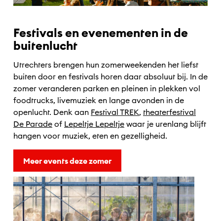
Festivals en evenementen in de
buitenlucht
Utrechters brengen hun zomerweekenden het liefst
buiten door en festivals horen daar absoluut bij. In de
zomer veranderen parken en pleinen in plekken vol
foodtrucks, livemuziek en lange avonden in de
openlucht. Denk aan
Festival TREK
,
theaterfestival
De Parade
of
Lepeltje Lepeltje
waar je urenlang blijft
hangen voor muziek, eten en gezelligheid.
Meer events deze zomer