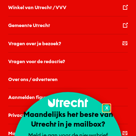
Winkel van Utrecht / VVV
Gemeente Utrecht
Vragen over je bezoek?
Vragen voor de redactie?
Over ons / adverteren
Aanmelden figurant
X
Maandelijks het beste van
Privacystatement
Utrecht in je mailbox?
Mail de redactie
Meld je aan voor de nieuwsbrief