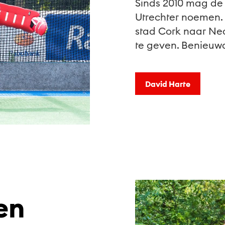
Sinds 2010 mag de 
Utrechter noemen. 
stad Cork naar Ned
te geven. Benieuwd
David Harte
en