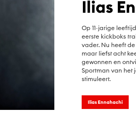
Ilias 
Op 11-jarige leeftij
eerste kickboks tr
vader. Nu heeft d
maar liefst acht k
gewonnen en ontving
Sportman van het j
stimuleert.
Ilias Ennahachi