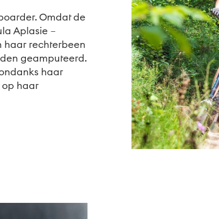
wboarder. Omdat de
ula Aplasie –
n haar rechterbeen
orden geamputeerd.
, ondanks haar
n op haar