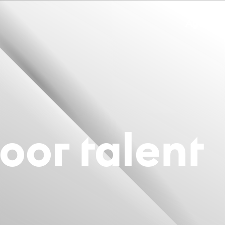
Agenda
oor ta­lent