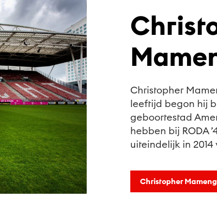
Christ
Mamen
Christopher Mamen
leeftijd begon hij b
geboortestad Amers
hebben bij RODA ’46
uiteindelijk in 201
Christopher Mameng