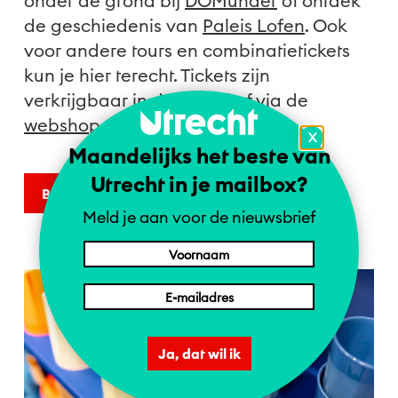
onder de grond bij
DOMunder
of ontdek
de geschiedenis van
Paleis Lofen
. Ook
voor andere tours en combinatietickets
kun je hier terecht. Tickets zijn
verkrijgbaar in de winkel of via de
webshop
.
X
Maandelijks het beste van
Utrecht in je mailbox?
Bezoek de website
Meld je aan voor de nieuwsbrief
Ja, dat wil ik
1 = NL | 2 = DE | 4 = EN