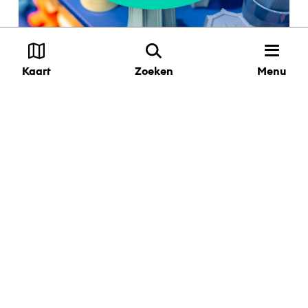
Menu
Kaart
Zoeken
Shop Utrechtse
producten
Op zoek naar een tastbare herinnering?
In de (online) shop vind je typisch
Utrechtse producten en originele
cadeaus. De winkel is dé plek voor
cadeaus met een verhaal en items van
lokale makers uit Utrecht en de regio.