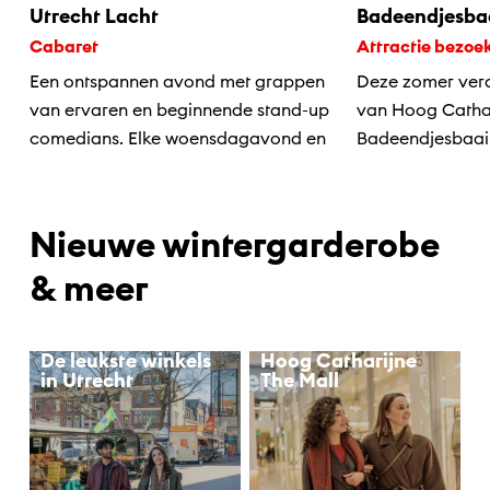
Utrecht Lacht
Badeendjesba
Cabaret
Attractie bezoe
Een ontspannen avond met grappen
Deze zomer ver
van ervaren en beginnende stand-up
van Hoog Cathari
comedians. Elke woensdagavond en
Badeendjesbaai
elke eerste...
strandstoelen,...
Nieuwe wintergarderobe
& meer
De leukste winkels
Hoog Catharijne
in Utrecht
The Mall