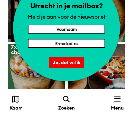
Utrecht in je mailbox?
Meld je aan voor de nieuwsbrief
7x warme
Goed brunchen
chocolademelk
Ja, dat wil ik
1 = NL | 2 = DE | 4 = EN
De leukste
Meer restaurants
Menu
Kaart
Zoeken
koffietentjes