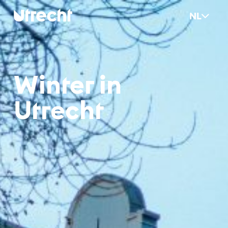
Ga naar hoofdinhoud
NL
Win­ter in
Ut­recht