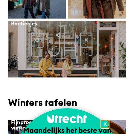
Boetiekjes
Winters tafelen
Fijnproeven in de
Lunchspots
X
winter
Maandelijks het beste van