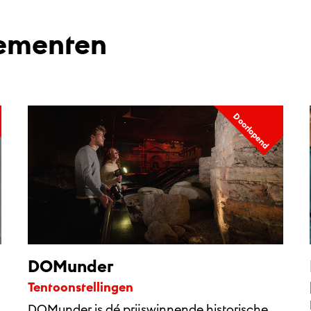
ementen
Doorlopend
DOMunder
Tentoonstellingen
DOMunder is dé prijswinnende historische