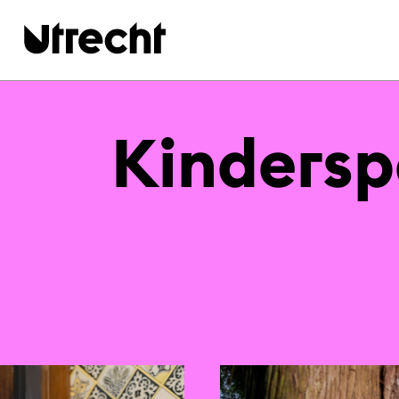
Ga naar hoofdinhoud
Kin­der­sp