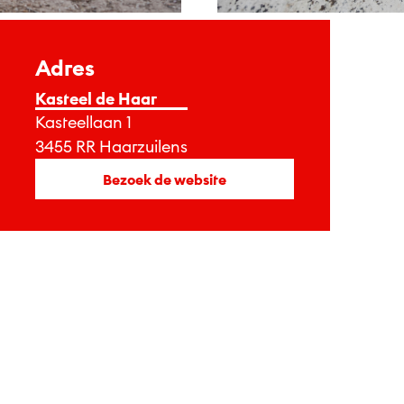
Adres
Kasteel de Haar
Kasteellaan 1
3455 RR Haarzuilens
Bezoek de website