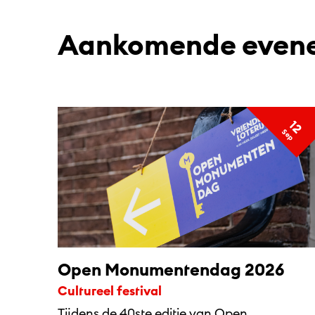
Aankomende even
12
s
e
p
Open Monumentendag 2026
Cultureel festival
Tijdens de 40ste editie van Open