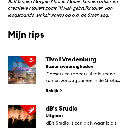
ASR binnen
Morgen Mooier Maken
kunnen artists en
creatieve makers zoals Triwish gebruikmaken van
leegstaande winkelruimtes op o.a. de Steenweg.
Mijn tips
TivoliVredenburg
Bezienswaardigheden
'Dansers en rappers uit die scene
komen zondag samen in de Grote
Zaal van Tivoli Vredenburg, dat is
Bekijk
een unicum!’
dB's Studio
Uitgaan
'dB's Studio is een plek waar je als