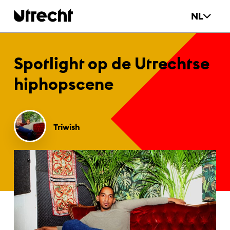
Ga naar hoofdinhoud
NL
Spot­light op de Ut­recht­se
hip­hops­ce­ne
Triwish