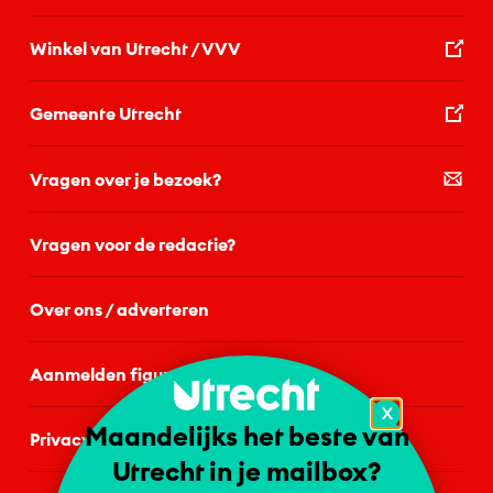
Winkel van Utrecht / VVV
Gemeente Utrecht
Vragen over je bezoek?
Vragen voor de redactie?
Over ons / adverteren
Aanmelden figurant
X
Maandelijks het beste van
Privacystatement
Utrecht in je mailbox?