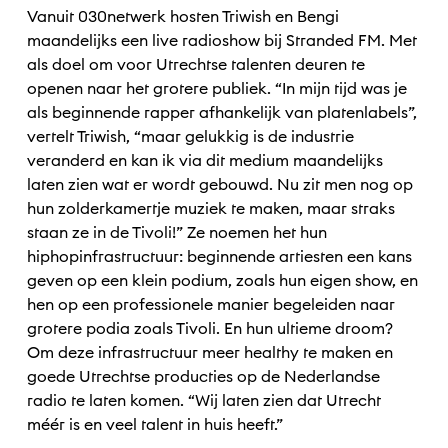
Vanuit 030netwerk hosten Triwish en Bengi
maandelijks een live radioshow bij Stranded FM. Met
als doel om voor Utrechtse talenten deuren te
openen naar het grotere publiek. “In mijn tijd was je
als beginnende rapper afhankelijk van platenlabels”,
vertelt Triwish, “maar gelukkig is de industrie
veranderd en kan ik via dit medium maandelijks
laten zien wat er wordt gebouwd. Nu zit men nog op
hun zolderkamertje muziek te maken, maar straks
staan ze in de Tivoli!” Ze noemen het hun
hiphopinfrastructuur: beginnende artiesten een kans
geven op een klein podium, zoals hun eigen show, en
hen op een professionele manier begeleiden naar
grotere podia zoals Tivoli. En hun ultieme droom?
Om deze infrastructuur meer healthy te maken en
goede Utrechtse producties op de Nederlandse
radio te laten komen. “Wij laten zien dat Utrecht
méér is en veel talent in huis heeft.”