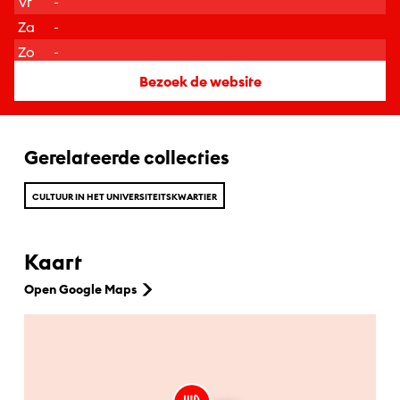
Vr
-
Za
-
Zo
-
Bezoek de website
Gerelateerde collecties
CULTUUR IN HET UNIVERSITEITSKWARTIER
Kaart
Open Google Maps
Ga naar hoofdinhoud