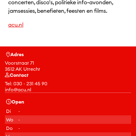
concerten, disco's, politieke info-avonden,
jamsessies, benefieten, feesten en films.
acu.nl
Adres
Voorstraat 71
3512 AK Utrecht
Contact
Tel:
030 - 231 45 90
info@acu.nl
Open
Di
-
Wo
-
Do
-