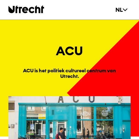
Ga naar hoofdinhoud
NL
ACU
ACU is het politiek cultureel centrum van
Utrecht.