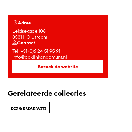
Adres
Leidsekade 108
3531 HC Utrecht
Contact
Tel:
+31 (0)6 24 51 95 91
info@deklinkendemunt.nl
Bezoek de website
Gerelateerde collecties
BED & BREAKFASTS