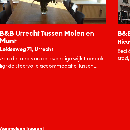
B&B Utrecht Tussen Molen en
B&B
Munt
Nieu
Leidseweg 71, Utrecht
Bed &
stad,
Aan de rand van de levendige wijk Lombok
horec
ligt de sfeervolle accommodatie Tussen
Molen en Munt.
Aanmelden figurant