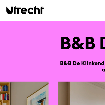
Ga naar hoofdinhoud
B&B D
B&B De Klinkend
a