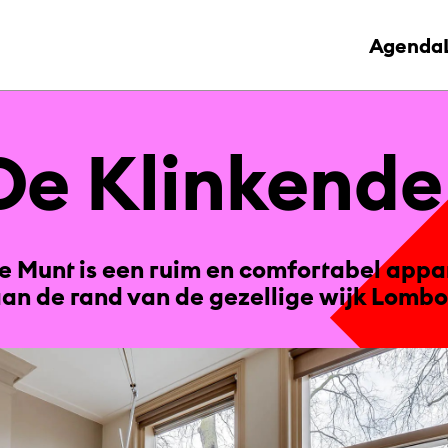
Agenda
e Klin­ken­d
e Munt is een ruim en comfortabel appa
an de rand van de gezellige wijk Lomb