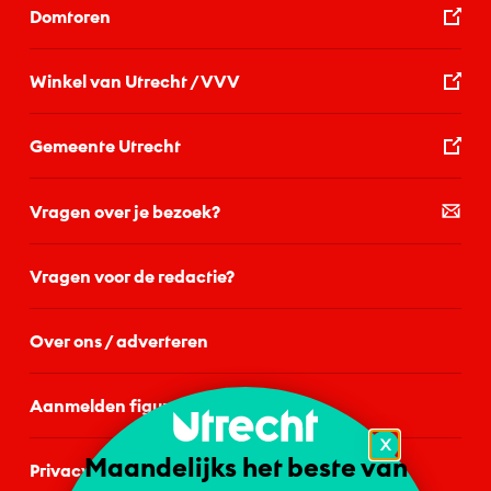
Domtoren
Winkel van Utrecht / VVV
Gemeente Utrecht
Vragen over je bezoek?
Vragen voor de redactie?
Over ons / adverteren
Aanmelden figurant
X
Maandelijks het beste van
Privacystatement