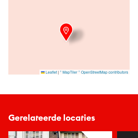
Ga naar hoofdinhoud
Leaflet
|
© MapTiler
© OpenStreetMap contributors
Gerelateerde locaties