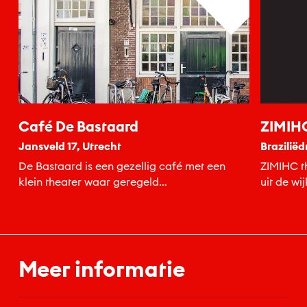
Café De Bastaard
ZIMIHC
Jansveld 17, Utrecht
Braziliëd
De Bastaard is een gezellig café met een
ZIMIHC th
klein theater waar geregeld
uit de wi
toneelvoorstellingen plaatsvinden.
Meer informatie