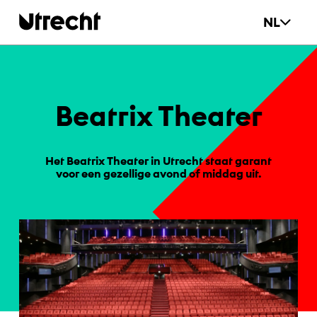
Ga naar hoofdinhoud
NL
Bea­trix Thea­ter
Het Beatrix Theater in Utrecht staat garant
voor een gezellige avond of middag uit.