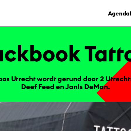
Agenda
ack­book Tat­t
oos Utrecht wordt gerund door 2 Utrecht
Deef Feed en JanIs DeMan.