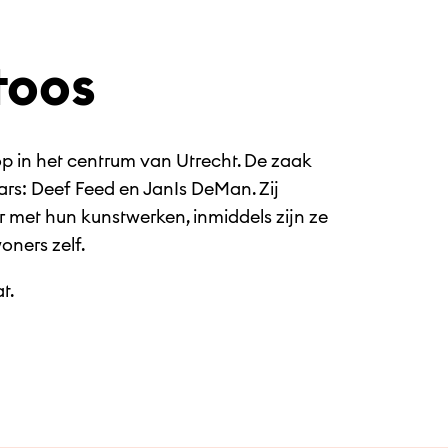
toos
op in het centrum van Utrecht. De zaak
rs: Deef Feed en JanIs DeMan. Zij
r met hun kunstwerken, inmiddels zijn ze
ners zelf.
t.