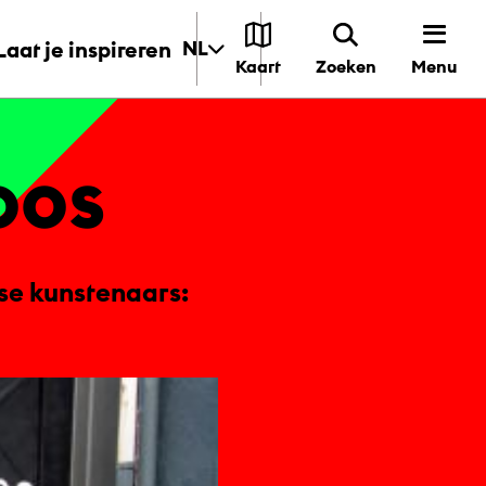
Laat je inspireren
NL
Menu
Kaart
Zoeken
oos
se kunstenaars: