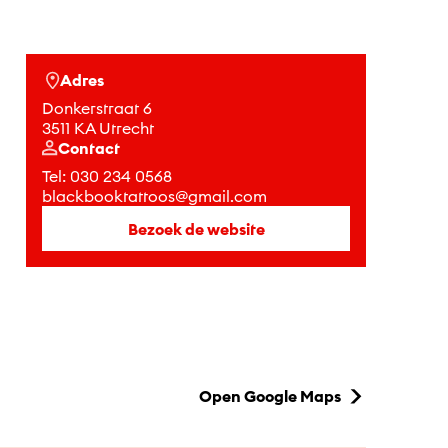
Adres
Donkerstraat 6
3511 KA Utrecht
Contact
Tel:
030 234 0568
blackbooktattoos@gmail.com
Bezoek de website
Open Google Maps