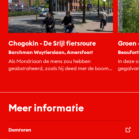
Chogokin - De Stijl fietsroute
Groen -
Barchman Wuytierslaan, Amersfoort
Beaufort
Als Mondriaan de mens zou hebben
In deze 
geabstraheerd, zoals hij deed met de boom,
gegalvan
zou dan een dergelijke gestalte...
de gek. H
Meer informatie
Domtoren