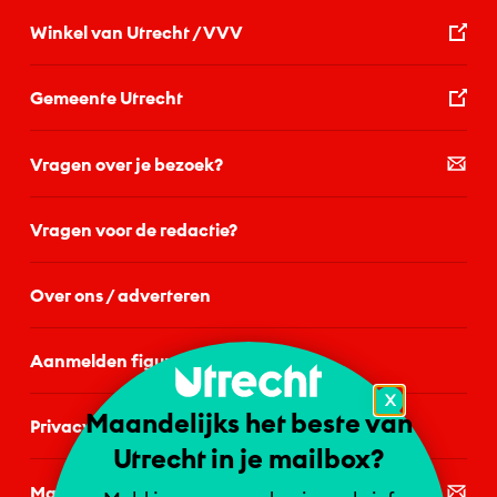
Winkel van Utrecht / VVV
Gemeente Utrecht
Vragen over je bezoek?
Vragen voor de redactie?
Over ons / adverteren
Aanmelden figurant
X
Maandelijks het beste van
Privacystatement
Utrecht in je mailbox?
Mail de redactie