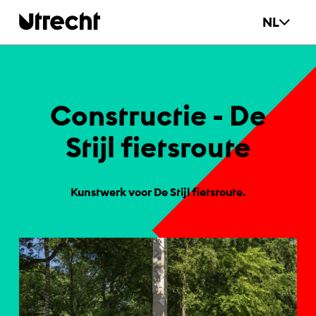
Ga naar hoofdinhoud
NL
Con­struc­tie - De
Sti­jl fiets­rou­te
Kunstwerk voor De Stijl fietsroute.