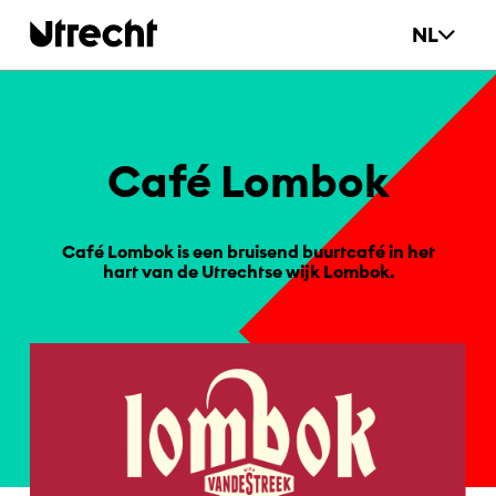
Ga naar hoofdinhoud
NL
Café Lom­bok
Café Lombok is een bruisend buurtcafé in het
hart van de Utrechtse wijk Lombok.