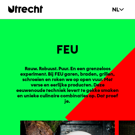
Ga naar hoofdinhoud
NL
FEU
Rauw. Robuust. Puur. En een grenzeloos
experiment. Bij FEU garen, braden, grillen,
schroeien en roken we op open vuur. Met
verse en eerlijke producten. Deze
eeuwenoude techniek levert te gekke smaken
en unieke culinaire combinaties op. Dat proef
je.