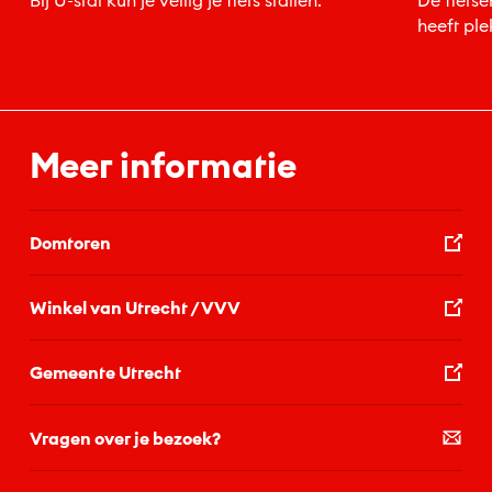
Bij U-stal kun je veilig je fiets stallen.
De fietse
heeft pl
verschill
geopend
Meer informatie
Domtoren
Winkel van Utrecht / VVV
Gemeente Utrecht
Vragen over je bezoek?