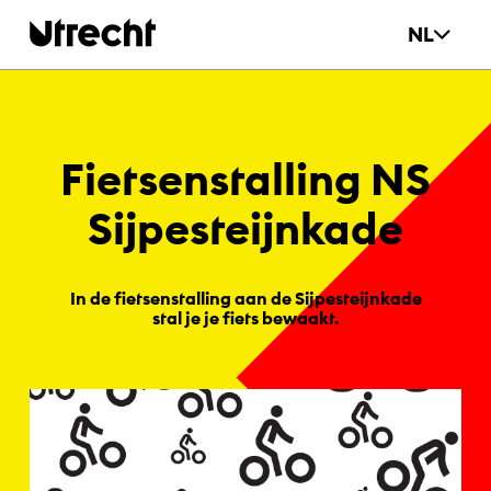
Ga naar hoofdinhoud
NL
Fiet­sen­stal­ling NS
Si­jpestei­jn­ka­de
In de fietsenstalling aan de Sijpesteijnkade
stal je je fiets bewaakt.