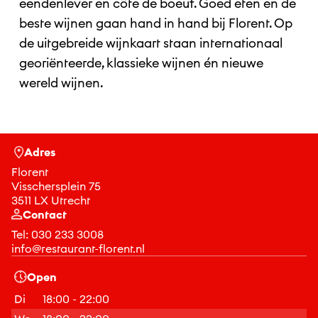
eendenlever en côte de boeuf. Goed eten en de
beste wijnen gaan hand in hand bij Florent. Op
de uitgebreide wijnkaart staan internationaal
georiënteerde, klassieke wijnen én nieuwe
wereld wijnen.
Adres
Florent
Visschersplein 75
3511 LX Utrecht
Contact
Tel:
030 233 3008
info@restaurant-florent.nl
Open
Di
18:00 - 22:00