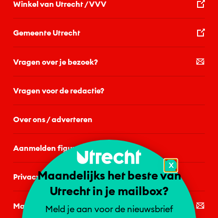
Winkel van Utrecht / VVV
Gemeente Utrecht
Vragen over je bezoek?
Vragen voor de redactie?
Over ons / adverteren
Aanmelden figurant
X
Maandelijks het beste van
Privacystatement
Utrecht in je mailbox?
Mail de redactie
Meld je aan voor de nieuwsbrief