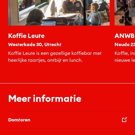
Koffie Leute
ANWB 
Westerkade 30, Utrecht
Neude 23
Koffie Leute is een gezellige koffiebar met
Koffie, i
heerlijke taartjes, ontbijt en lunch.
nieuwe le
kom binne
Meer informatie
Domtoren