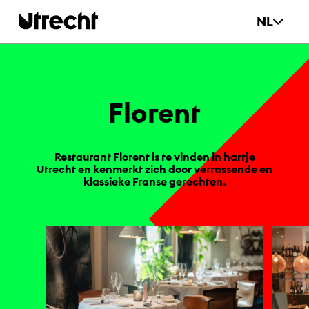
Ga naar hoofdinhoud
NL
Flo­rent
Restaurant Florent is te vinden in hartje
Utrecht en kenmerkt zich door verrassende en
klassieke Franse gerechten.