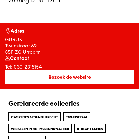
Zondag 12.00 - 17.00
Adres
GURUS
Twijnstraat 69
3511 ZG Utrecht
Contact
Tel:
030-2315154
Bezoek de website
Gerelateerde collecties
CAMPSITES AROUND UTRECHT
TWIJNSTRAAT
WINKELEN IN HET MUSEUMKWARTIER
UTRECHT LUMEN