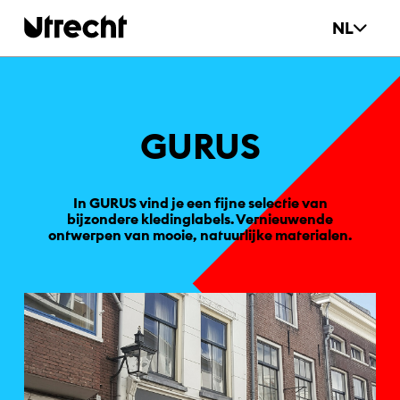
Ga naar hoofdinhoud
NL
GU­RUS
In GURUS vind je een fijne selectie van
bijzondere kledinglabels. Vernieuwende
ontwerpen van mooie, natuurlijke materialen.