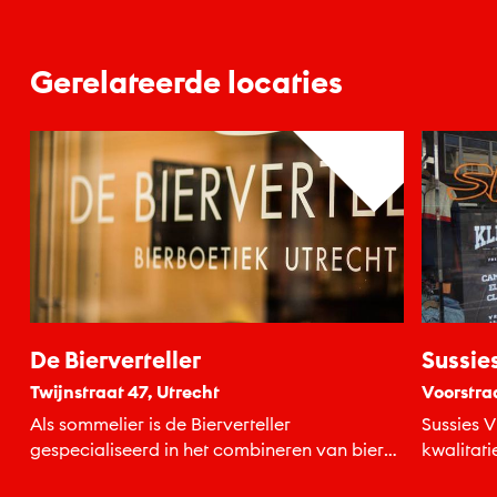
Gerelateerde locaties
De Bierverteller
Sussie
Twijnstraat 47, Utrecht
Voorstra
Als sommelier is de Bierverteller
Sussies 
gespecialiseerd in het combineren van bier
kwalitati
en spijs.
accessoi