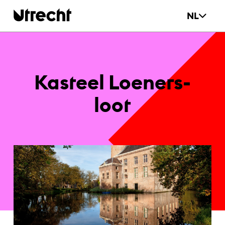
Ga naar hoofdinhoud
NL
Kas­teel Lo­en­ers­
loot